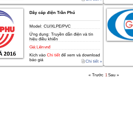
Dây cáp điện Trần Phú
Model:
CU/XLPE/PVC
Ứng dụng:
Truyền dẫn điện và tín
hiệu điều khiển
Giá:
L iên vnđ
Kích vào
Chi tiết
để xem và download
báo giá
Chi tiết »
« Trước
1
Sau »