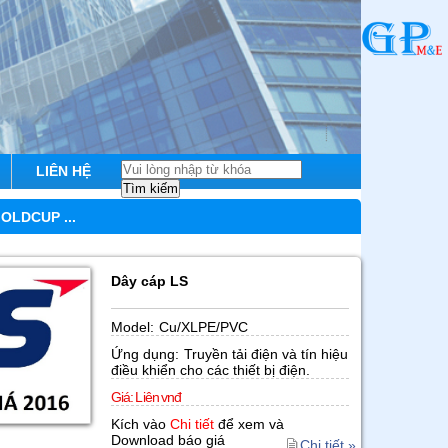
LIÊN HỆ
OLDCUP ...
Dây cáp LS
Model:
Cu/XLPE/PVC
Ứng dụng:
Truyền tải điện và tín hiệu
điều khiển cho các thiết bị điện.
Giá:
L iên vnđ
Kích vào
Chi tiết
để xem và
Download báo giá
Chi tiết »