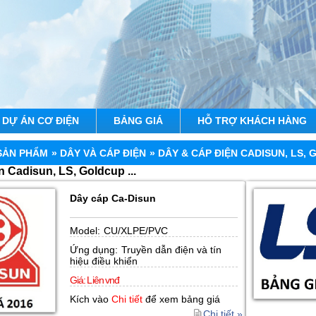
DỰ ÁN CƠ ĐIỆN
BẢNG GIÁ
HỖ TRỢ KHÁCH HÀNG
SẢN PHẨM
» DÂY VÀ CÁP ĐIỆN
» DÂY & CÁP ĐIỆN CADISUN, LS, G
 Cadisun, LS, Goldcup ...
Dây cáp Ca-Disun
Model:
CU/XLPE/PVC
Ứng dụng:
Truyền dẫn điện và tín
hiệu điều khiển
Giá:
L iên vnđ
Kích vào
Chi tiết
để xem bảng giá
Chi tiết »