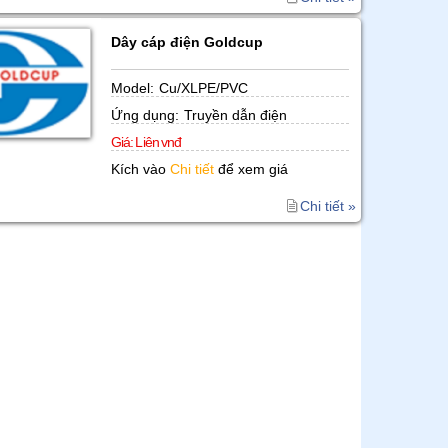
Dây cáp điện Goldcup
Model:
Cu/XLPE/PVC
Ứng dụng:
Truyền dẫn điện
Giá:
L iên vnđ
Kích vào
Chi tiết
để xem giá
Chi tiết »