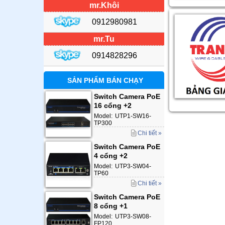
mr.Khôi
0912980981
mr.Tu
0914828296
SẢN PHẨM BÁN CHẠY
Switch Camera PoE
16 cổng +2
Model:
UTP1-SW16-
TP300
Chi tiết »
Switch Camera PoE
4 cổng +2
Model:
UTP3-SW04-
TP60
Chi tiết »
Switch Camera PoE
8 cổng +1
Model:
UTP3-SW08-
FP120