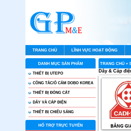
TRANG CHỦ
LĨNH VỰC HOẠT ĐỘNG
DANH MỤC SẢN PHẨM
TRANG CHỦ »
Dây & Cáp điện
THIẾT BỊ UTEPO
CÔNG TẮC/Ổ CẮM DOBO KOREA
THIẾT BỊ ĐÓNG CẮT
DÂY VÀ CÁP ĐIỆN
THIẾT BỊ CHIẾU SÁNG
HỔ TRỢ TRỰC TUYẾN