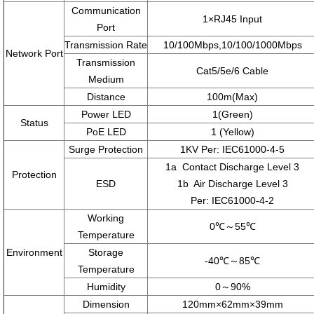
Communication
1×RJ45 Input
Port
Transmission Rate
10/100Mbps,10/100/1000Mbps
Network Port
Transmission
Cat5/5e/6 Cable
Medium
Distance
100m(Max)
Power LED
1(Green)
Status
PoE LED
1 (Yellow)
Surge Protection
1KV Per: IEC61000-4-5
1a Contact Discharge Level 3
Protection
ESD
1b Air Discharge Level 3
Per: IEC61000-4-2
Working
0℃～55℃
Temperature
Environment
Storage
-40℃～85℃
Temperature
Humidity
0～90%
Dimension
120mm×62mm×39mm