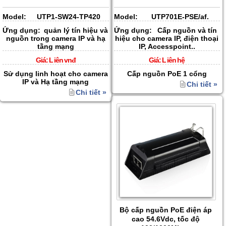
Model:
UTP1-SW24-TP420
Model:
UTP701E-PSE/af.
Ứng dụng:
quản lý tín hiệu và
Ứng dụng:
Cấp nguồn và tín
nguồn trong camera IP và hạ
hiệu cho camera IP, điện thoại
tầng mạng
IP, Accesspoint..
Giá:
L iên vnđ
Giá:
L iên hệ
Sử dụng linh hoạt cho camera
Cấp nguồn PoE 1 cổng
IP và Hạ tầng mạng
Chi tiết »
Chi tiết »
Bộ cấp nguồn PoE điện áp
cao 54.6Vdc, tốc độ