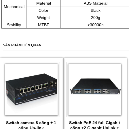
Material
ABS Material
Mechanical
Color
Black
Weight
200g
Stability
MTBF
>30000h
SẢN PHẨM LIÊN QUAN
Switch camera 8 cổng + 1
Switch PoE 24 full Gigabit
cổng Up-link
cổng +2 Gigabit Uplink +