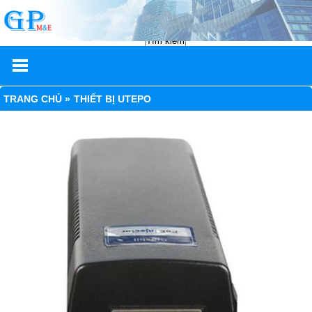
TRANG CHỦ »
THIẾT BỊ UTEPO
▼
▼
▼
▼